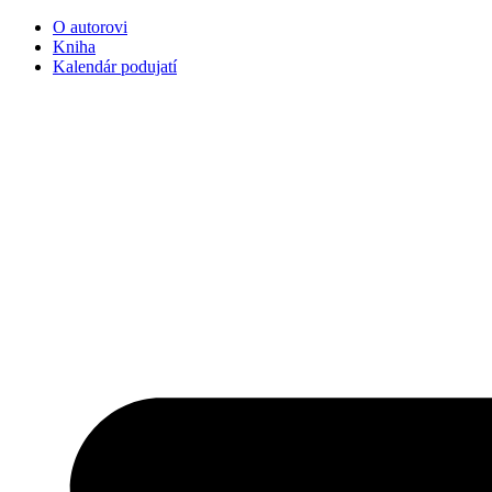
Preskočiť
O autorovi
na
Kniha
obsah
Kalendár podujatí