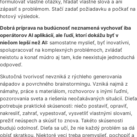
formulovať vlastné otázky, hľadať vlastné slová a ani
zápasiť s problémom. Stačí zadať požiadavku a počkať na
hotový výsledok.
Dobrá príprava na budúcnosť neznamená vychovať iba
operátorov AI aplikácií, ale ľudí, ktorí dokážu byť v
niečom lepší než AI:
samostatne myslieť, byť inovatívni,
spolupracovať na komplexných problémoch, zvládať
neistotu a konať múdro aj tam, kde neexistuje jednoduchá
odpoveď.
Skutočná tvorivosť nevzniká z rýchleho generovania
nápadov a povrchného brainstormingu. Vzniká najmä z
námahy, práce s materiálom, rozhovorov s inými ľuďmi,
pozorovania sveta a riešenia neočakávaných situácií. Dieťa
potrebuje praktické skúsenosti: niečo postaviť, opraviť,
nakresliť, zahrať, vypestovať, vysvetliť vlastnými slovami,
prežiť neúspech a skúsiť to znova. Takéto skúsenosti
budujú odolnosť. Dieťa sa učí, že nie každý problém sa dá
obísť skratkou. Niektoré veci treba premyslieť, pochopiť a