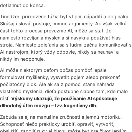
dotiahnuť do konca.
Tínedžeri prirodzene túžia byť vtipní, nápadití a originálni.
Skúšajú slová, postoje, humor, argumenty. Ak však veľkú
časť tohto procesu prevezme AI, môže sa stať, že
namiesto rozvíjania myslenia si navyknú používať hlas
stroja. Namiesto zdieľania sa s ľuďmi začnú komunikovať s
AI nástrojom, ktorý vždy odpovie, nikdy sa neunaví a
nikdy im neoponuje.
AI môže niektorým deťom občas pomôcť lepšie
formulovať myšlienky, vysvetliť pojem alebo prekonať
počiatočný blok. Ale ak sa z pomoci stane náhrada
vlastného myslenia, dieťa postupne slabne tam, kde malo
rásť.
Výskumy ukazujú, že používanie AI spôsobuje
dlhodobý útlm mozgu – tzv. kognitívny dlh.
Zabúda sa aj na manuálne zručnosti a jemnú motoriku.
Schopnosť niečo prakticky urobiť, opraviť, vytvoriť,
obslúžiť, zapojiť ruky aj hlavu, môže byť pre život lepším