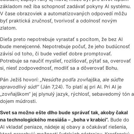
základom než iba schopnosť zadávať pokyny AI systému.
V čase obrazoviek a automatizovaných odpovedí môžu
byť praktická zručnosť, tvorivosť a odolnosť novým
zlatom.
Dieťa preto nepotrebuje vyrastať s pocitom, že bez AI
bude menejcenné. Nepotrebuje počuť, že jeho budúcnosť
závisí od toho, či bude vedieť dobre promptovať.
Potrebuje sa naučiť myslieť, rozlišovať, pýtať sa, overovať
si, niesť zodpovednosť, modliť sa a dôverovať Bohu.
Pán Ježiš hovorí:
„Nesúďte podľa zovňajška, ale súďte
spravodlivý súd!“
(Ján 7,24). To platí aj pri AI. Pri AI je
„zovňajškom“ jej plynulý jazyk, rýchlosť, sebavedomý tón a
dojem múdrosti.
Svet sa možno ešte dlho bude správať tak, akoby čakal
na technologického mesiáša – „boha v krabici“.
Bude do
AI vkladať peniaze, nádeje aj obavy a očakávať riešenia,
ktoré presahujú možnosti ľudských nástrojov. Kresťanský