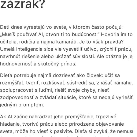
zázrak?
Deti dnes vyrastajú vo svete, v ktorom často počujú:
„Musíš používať AI, otvorí ti to budúcnosť.“ Hovoria im to
učitelia, rodičia a najmä kamaráti. Je to však pravda?
Umelá inteligencia síce vie vysvetliť učivo, zrýchliť prácu,
navrhnúť riešenie alebo ukázať súvislosti. Ale otázna je jej
hodnovernosť a skutočný prínos.
Dieťa potrebuje najmä dozrievať ako človek: učiť sa
rozmýšľať, tvoriť, rozlišovať, sústrediť sa, znášať námahu,
spolupracovať s ľuďmi, riešiť svoje chyby, niesť
zodpovednosť a zvládať situácie, ktoré sa nedajú vyriešiť
jedným promptom.
Ak AI začne nahrádzať jeho premýšľanie, trpezlivé
hľadanie, tvorivú prácu alebo prirodzené objavovanie
sveta, môže ho viesť k pasivite. Dieťa si zvyká, že nemusí